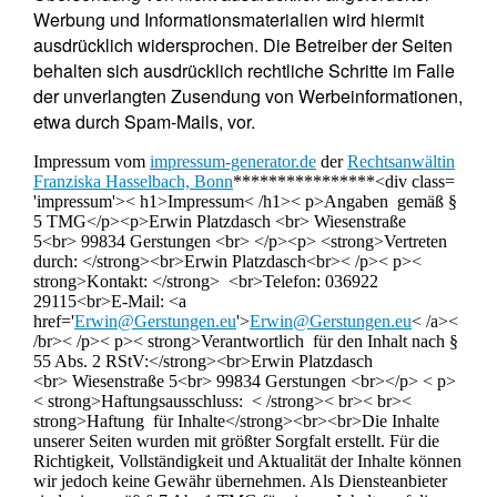
Werbung und Informationsmaterialien wird hiermit
ausdrücklich widersprochen. Die Betreiber der Seiten
behalten sich ausdrücklich rechtliche Schritte im Falle
der unverlangten Zusendung von Werbeinformationen,
etwa durch Spam-Mails, vor.
Impressum vom
impressum-generator.de
der
Rechtsanwältin
Franziska Hasselbach, Bonn
****************<div class=
'impressum'>< h1>Impressum< /h1>< p>Angaben gemäß §
5 TMG</p><p>Erwin Platzdasch <br> Wiesenstraße
5<br> 99834 Gerstungen <br> </p><p> <strong>Vertreten
durch: </strong><br>Erwin Platzdasch<br>< /p>< p><
strong>Kontakt: </strong> <br>Telefon: 036922
29115<br>E-Mail: <a
href='
Erwin@Gerstungen.eu
'>
Erwin@Gerstungen.eu
< /a><
/br>< /p>< p>< strong>Verantwortlich für den Inhalt nach §
55 Abs. 2 RStV:</strong><br>Erwin Platzdasch
<br> Wiesenstraße 5<br> 99834 Gerstungen <br></p> < p>
< strong>Haftungsausschluss: < /strong>< br>< br><
strong>Haftung für Inhalte</strong><br><br>Die Inhalte
unserer Seiten wurden mit größter Sorgfalt erstellt. Für die
Richtigkeit, Vollständigkeit und Aktualität der Inhalte können
wir jedoch keine Gewähr übernehmen. Als Diensteanbieter