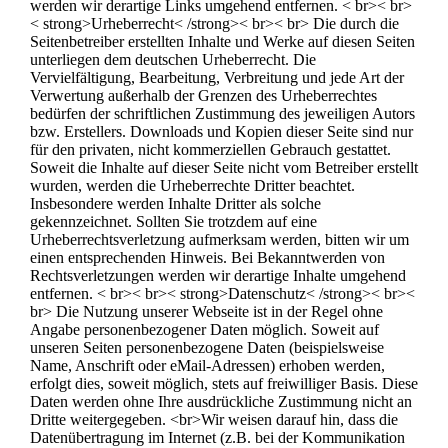
werden wir derartige Links umgehend entfernen. < br>< br>
< strong>Urheberrecht< /strong>< br>< br> Die durch die
Seitenbetreiber erstellten Inhalte und Werke auf diesen Seiten
unterliegen dem deutschen Urheberrecht. Die
Vervielfältigung, Bearbeitung, Verbreitung und jede Art der
Verwertung außerhalb der Grenzen des Urheberrechtes
bedürfen der schriftlichen Zustimmung des jeweiligen Autors
bzw. Erstellers. Downloads und Kopien dieser Seite sind nur
für den privaten, nicht kommerziellen Gebrauch gestattet.
Soweit die Inhalte auf dieser Seite nicht vom Betreiber erstellt
wurden, werden die Urheberrechte Dritter beachtet.
Insbesondere werden Inhalte Dritter als solche
gekennzeichnet. Sollten Sie trotzdem auf eine
Urheberrechtsverletzung aufmerksam werden, bitten wir um
einen entsprechenden Hinweis. Bei Bekanntwerden von
Rechtsverletzungen werden wir derartige Inhalte umgehend
entfernen. < br>< br>< strong>Datenschutz< /strong>< br><
br> Die Nutzung unserer Webseite ist in der Regel ohne
Angabe personenbezogener Daten möglich. Soweit auf
unseren Seiten personenbezogene Daten (beispielsweise
Name, Anschrift oder eMail-Adressen) erhoben werden,
erfolgt dies, soweit möglich, stets auf freiwilliger Basis. Diese
Daten werden ohne Ihre ausdrückliche Zustimmung nicht an
Dritte weitergegeben. <br>Wir weisen darauf hin, dass die
Datenübertragung im Internet (z.B. bei der Kommunikation