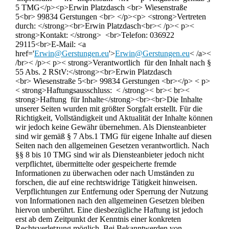
5 TMG</p><p>Erwin Platzdasch <br> Wiesenstraße
5<br> 99834 Gerstungen <br> </p><p> <strong>Vertreten
durch: </strong><br>Erwin Platzdasch<br>< /p>< p><
strong>Kontakt: </strong> <br>Telefon: 036922
29115<br>E-Mail: <a
href='
Erwin@Gerstungen.eu
'>
Erwin@Gerstungen.eu
< /a><
/br>< /p>< p>< strong>Verantwortlich für den Inhalt nach §
55 Abs. 2 RStV:</strong><br>Erwin Platzdasch
<br> Wiesenstraße 5<br> 99834 Gerstungen <br></p> < p>
< strong>Haftungsausschluss: < /strong>< br>< br><
strong>Haftung für Inhalte</strong><br><br>Die Inhalte
unserer Seiten wurden mit größter Sorgfalt erstellt. Für die
Richtigkeit, Vollständigkeit und Aktualität der Inhalte können
wir jedoch keine Gewähr übernehmen. Als Diensteanbieter
sind wir gemäß § 7 Abs.1 TMG für eigene Inhalte auf diesen
Seiten nach den allgemeinen Gesetzen verantwortlich. Nach
§§ 8 bis 10 TMG sind wir als Diensteanbieter jedoch nicht
verpflichtet, übermittelte oder gespeicherte fremde
Informationen zu überwachen oder nach Umständen zu
forschen, die auf eine rechtswidrige Tätigkeit hinweisen.
Verpflichtungen zur Entfernung oder Sperrung der Nutzung
von Informationen nach den allgemeinen Gesetzen bleiben
hiervon unberührt. Eine diesbezügliche Haftung ist jedoch
erst ab dem Zeitpunkt der Kenntnis einer konkreten
Rechtsverletzung möglich. Bei Bekanntwerden von