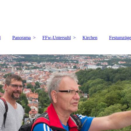
l
Panorama
FFw-Untersuhl
Kirchen
Festumzüg