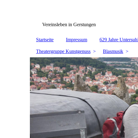
www.Gerstungen.eu
Vereinsleben in Gerstungen
Startseite
Impressum
629 Jahre Untersuh
Theatergruppe Kunstgenuss
Blasmusik