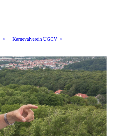
e
Karnevalverein UGCV