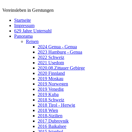
www.Gerstungen.eu
Vereinsleben in Gerstungen
Startseite
Impressum
629 Jahre Untersuhl
Panorama
Reisen
2024 Genua - Genua
2023 Hamburg - Genua
2022 Schweiz
2021 Usedom
2020.08.Zittauer Gebirge
2020 Finnland
2019 Moskau
2019 Norwegen
2019 Venedig
2019 Kuba
2018 Schweiz
2018 Tirol - Herwig
2018 Wien
2018-Sizilien
2017 Dubrovnik
2016 Baikalsee
2015 Istanbul