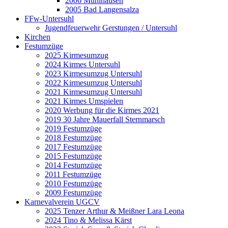
2006 Mühlhausen
2005 Bad Langensalza
FFw-Untersuhl
Jugendfeuerwehr Gerstungen / Untersuhl
Kirchen
Festumzüge
2025 Kirmesumzug
2024 Kirmes Untersuhl
2023 Kirmesumzug Untersuhl
2022 Kirmesumzug Untersuhl
2021 Kirmesumzug Untersuhl
2021 Kirmes Umspielen
2020 Werbung für die Kirmes 2021
2019 30 Jahre Mauerfall Sternmarsch
2019 Festumzüge
2018 Festumzüge
2017 Festumzüge
2015 Festumzüge
2014 Festumzüge
2011 Festumzüge
2010 Festumzüge
2009 Festumzüge
Karnevalverein UGCV
2025 Tenzer Arthur & Meißner Lara Leona
2024 Tino & Melissa Kärst