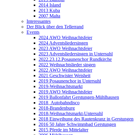
2014 Island
2013 Kuba
2007 Malta
Interessantes
Der Blick über den Tellerrand
Events
2024 AWO Weihnachtsfeier
2024 Adventsliedersingen
2023 AWO Weihnachtsfeier
2023 Adventsliedersingen in Untersuhl
2022.23.12.Posaunenchor Rundkirche
2022 Weihnachtslieder singen
2022 AWO Weihnachtsfeier
2021 Geschwister Weisheit
2019 Posaunenchor in Untersuhl
2019-Weihnachtsmarkt
2019 AWO Weihnachtsfeier
2019 Ballonfahrt Gerstungen-Mühlhausen
2018_Autobahndisco
2018-Brandenburg
2018-Weihnachtsmarkt-Untersuhl
2018 Einweihung des Rautenkranz in Gerstungen
2016 50 Jahre Schwimmbad Gerstungen
2015 Pferde im Mittelalter