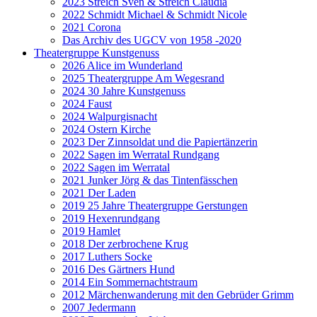
2023 Streich Sven & Streich Claudia
2022 Schmidt Michael & Schmidt Nicole
2021 Corona
Das Archiv des UGCV von 1958 -2020
Theatergruppe Kunstgenuss
2026 Alice im Wunderland
2025 Theatergruppe Am Wegesrand
2024 30 Jahre Kunstgenuss
2024 Faust
2024 Walpurgisnacht
2024 Ostern Kirche
2023 Der Zinnsoldat und die Papiertänzerin
2022 Sagen im Werratal Rundgang
2022 Sagen im Werratal
2021 Junker Jörg & das Tintenfässchen
2021 Der Laden
2019 25 Jahre Theatergruppe Gerstungen
2019 Hexenrundgang
2019 Hamlet
2018 Der zerbrochene Krug
2017 Luthers Socke
2016 Des Gärtners Hund
2014 Ein Sommernachtstraum
2012 Märchenwanderung mit den Gebrüder Grimm
2007 Jedermann